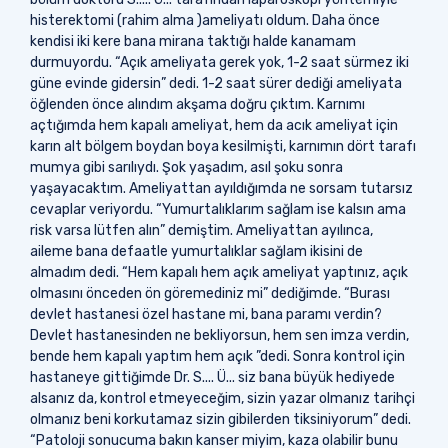
histerektomi (rahim alma )ameliyatı oldum. Daha önce
kendisi iki kere bana mirana taktığı halde kanamam
durmuyordu. “Açık ameliyata gerek yok, 1-2 saat sürmez iki
güne evinde gidersin” dedi. 1-2 saat sürer dediği ameliyata
öğlenden önce alındım akşama doğru çıktım. Karnımı
açtığımda hem kapalı ameliyat, hem da acık ameliyat için
karın alt bölgem boydan boya kesilmişti, karnımın dört tarafı
mumya gibi sarılıydı. Şok yaşadım, asıl şoku sonra
yaşayacaktım. Ameliyattan ayıldığımda ne sorsam tutarsız
cevaplar veriyordu. “Yumurtalıklarım sağlam ise kalsın ama
risk varsa lütfen alın” demiştim. Ameliyattan ayılınca,
aileme bana defaatle yumurtalıklar sağlam ikisini de
almadım dedi. “Hem kapalı hem açık ameliyat yaptınız, açık
olmasını önceden ön göremediniz mi” dediğimde. “Burası
devlet hastanesi özel hastane mi, bana paramı verdin?
Devlet hastanesinden ne bekliyorsun, hem sen imza verdin,
bende hem kapalı yaptım hem açık ”dedi. Sonra kontrol için
hastaneye gittiğimde Dr. S.... Ü... siz bana büyük hediyede
alsanız da, kontrol etmeyeceğim, sizin yazar olmanız tarihçi
olmanız beni korkutamaz sizin gibilerden tiksiniyorum” dedi.
“Patoloji sonucuma bakın kanser miyim, kaza olabilir bunu