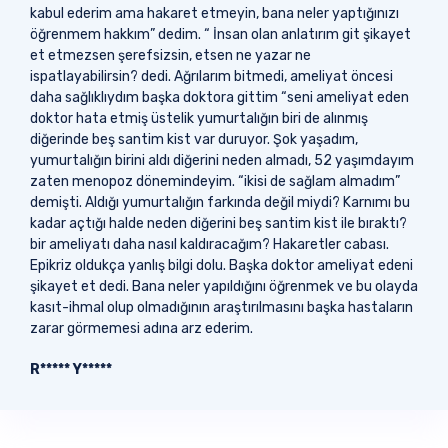
kabul ederim ama hakaret etmeyin, bana neler yaptığınızı
öğrenmem hakkım” dedim. “ İnsan olan anlatırım git şikayet
et etmezsen şerefsizsin, etsen ne yazar ne
ispatlayabilirsin? dedi. Ağrılarım bitmedi, ameliyat öncesi
daha sağlıklıydım başka doktora gittim “seni ameliyat eden
doktor hata etmiş üstelik yumurtalığın biri de alınmış
diğerinde beş santim kist var duruyor. Şok yaşadım,
yumurtalığın birini aldı diğerini neden almadı, 52 yaşımdayım
zaten menopoz dönemindeyim. “ikisi de sağlam almadım”
demişti. Aldığı yumurtalığın farkında değil miydi? Karnımı bu
kadar açtığı halde neden diğerini beş santim kist ile bıraktı?
bir ameliyatı daha nasıl kaldıracağım? Hakaretler cabası.
Epikriz oldukça yanlış bilgi dolu. Başka doktor ameliyat edeni
şikayet et dedi. Bana neler yapıldığını öğrenmek ve bu olayda
kasıt-ihmal olup olmadığının araştırılmasını başka hastaların
zarar görmemesi adına arz ederim.
R***** Y*****