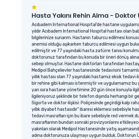
Hasta Yakını Rehin Alma - Doktor
Acıbadem International Hospital’de hastane uygulamalar
yıldır Acıbadem International Hospital hastası olan bab
bilgilerinize sunarım. Hastanın taburcu edilmesi konus
anemisi olduğu aşikarken taburcu edilmesi uygun bulun
edilmiştir ve 77 yaşındaki hasta zatürre tanısı konulm
doktorunuz tarafından bu konuda bir öneri dönüş alı
sebep olmuştur. Hastane doktorları tarafından hastaya 
Medipol Bahçelievler hastanesinde tedavisini tamaml
yıllık hastası olan 77 yaşındaki hastamız eksik tedavi i
bir rehine gibi kalması istenmiştir ve uygulamamız bu
yan ısıra hastane yönetimine 20 gün önce konuyla ilgil
ilgileniyoruz şeklinde bir telefon dışında herhangi bir
Sigorta ve doktor ilişkisi: Poliçesinde geçirdiği kalp 
yıllık diyabet hastasıdır” ibaresi eklemesi sebebiyle h
tedavi masrafları için bu ibare sebebiyle red vermek 
masraflarının bundan sonraki provizyonlarını etkileyece
yakınları olarak Medipol Hastanesinde yatış aşamasın
adına doktorunuza ulaşmayı uygun bulduk. Doktorun Üsl