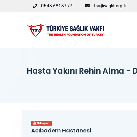
0543 681 37 73
tsv@saglik.org.tr
Hasta Yakını Rehin Alma - 
Şikayet
Acıbadem Hastanesi