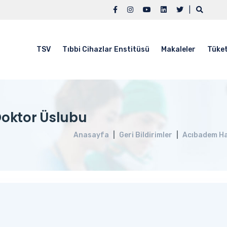
|
TSV
Tıbbi Cihazlar Enstitüsü
Makaleler
Tüket
Doktor Üslubu
Anasayfa
Geri Bildirimler
Acıbadem Ha