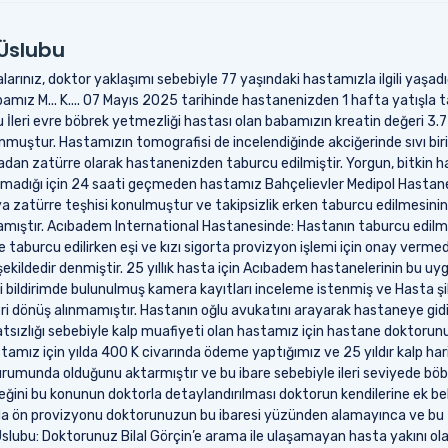
 Üslubu
ınız, doktor yaklaşımı sebebiyle 77 yaşındaki hastamızla ilgili yaşadı
amız M... K.... 07 Mayıs 2025 tarihinde hastanenizden 1 hafta yatışla t
u İleri evre böbrek yetmezliği hastası olan babamızın kreatin değeri 3
muştur. Hastamızın tomografisi de incelendiğinde akciğerinde sıvı biri
adan zatürre olarak hastanenizden taburcu edilmiştir. Yorgun, bitkin ha
namadığı için 24 saati geçmeden hastamız Bahçelievler Medipol Hasta
zatürre teşhisi konulmuştur ve takipsizlik erken taburcu edilmesinin 
amıştır. Acıbadem International Hastanesinde: Hastanın taburcu edi
le taburcu edilirken eşi ve kızı sigorta provizyon işlemi için onay verme
 şekildedir denmiştir. 25 yıllık hasta için Acıbadem hastanelerinin bu
i bildirimde bulunulmuş kamera kayıtları inceleme istenmiş ve Hasta şi
 geri dönüş alınmamıştır. Hastanın oğlu avukatını arayarak hastaneye gi
rahatsızlığı sebebiyle kalp muafiyeti olan hastamız için hastane doktoru
astamız için yılda 400 K civarında ödeme yaptığımız ve 25 yıldır kalp ha
durumunda olduğunu aktarmıştır ve bu ibare sebebiyle ileri seviyede b
ğini bu konunun doktorla detaylandırılması doktorun kendilerine ek belg
da ön provizyonu doktorunuzun bu ibaresi yüzünden alamayınca ve bu zi
ubu: Doktorunuz Bilal Görçin’e arama ile ulaşamayan hasta yakını olar