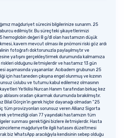
ğımız mağduriyet sürecini bilgilerinize sunarım. 25
aburcu edilmiştir. Bu süreçteki şikayetlerimizi
.75 hemoglobin değeri 8 g/dl olan hastamızın düşük
kmesi, kavern mevcut olması ile pnömoni riski göz ardı
linin fotoğrafı doktorunuzla paylaşılmıştır ve
nesine yatışını gerçekleştirmek durumunda kalmamıza
riskleri olduğunu iletmişlerdir ve hastamız 13 gün
lmesi aşamasında yaşananlar: Acıbadem grubunun 25
diği için hastaneden çıkışına engel olunmuş ve kızının
 uygunsuz üslubu ve tutumu kabul edilemez olmasının
kayetleri Yetkilisi Nurcan Hanım tarafından birkaç kez
dip ablasını oradan çıkarmak durumunda bırakılmıştır.
nuz Bilal Görçin’in gerek hiçbir dayanağı olmadan “25
riç tüm provizyonları sorunsuz veren Allianz Sigorta
öbrek yetmezliği olan 77 yaşındaki hastamızın tüm
eler sunması gerektiğini bizlere iletmişlerdir. Hasta
ncirleme mağduriyetle ilgili hatasını düzeltmesi
ak biz WhatsApp aracılığıyla kendisinin sebep olduğu