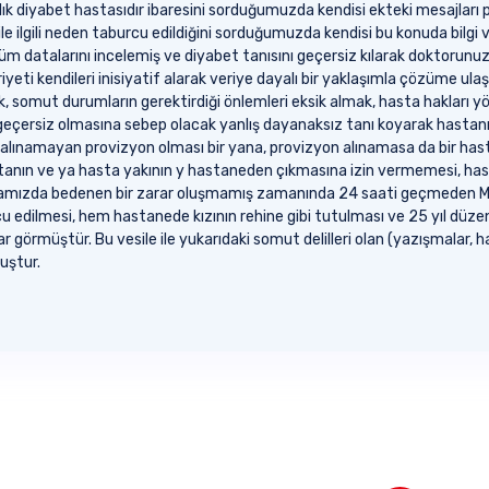
k diyabet hastasıdır ibaresini sorduğumuzda kendisi ekteki mesajları p
e ilgili neden taburcu edildiğini sorduğumuzda kendisi bu konuda bilgi 
tüm datalarını incelemiş ve diyabet tanısını geçersiz kılarak doktorunu
ti kendileri inisiyatif alarak veriye dayalı bir yaklaşımla çözüme ulaş
 somut durumların gerektirdiği önlemleri eksik almak, hasta hakları yö
n geçersiz olmasına sebep olacak yanlış dayanaksız tanı koyarak hastan
 alınamayan provizyon olması bir yana, provizyon alınamasa da bir hasta
stanın ve ya hasta yakının y hastaneden çıkmasına izin vermemesi, hasta
amızda bedenen bir zarar oluşmamış zamanında 24 saati geçmeden Medi
 edilmesi, hem hastanede kızının rehine gibi tutulması ve 25 yıl düzenl
 görmüştür. Bu vesile ile yukarıdaki somut delilleri olan (yazışmalar,
uştur.