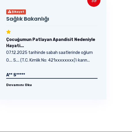
Şikayet
Sağlık Bakanlığı
Çocuğumun Patlayan Apandisit Nedeniyle
Hayati...
07.12.2025 tarihinde sabah saatlerinde oğlum
O.... S.... (T.C. Kimlik No: 421xxxxxxxx)’ı karın...
A** S*****
Devamını Oku