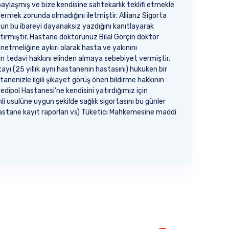
aylaşmış ve bize kendisine sahtekarlık teklifi etmekle
vermek zorunda olmadığını iletmiştir. Allianz Sigorta
zun bu ibareyi dayanaksız yazdığını kanıtlayarak
tırmıştır. Hastane doktorunuz Bilal Görçin doktor
netmeliğine aykırı olarak hasta ve yakınını
ın tedavi hakkını elinden almaya sebebiyet vermiştir.
yı (25 yıllık aynı hastanenin hastasını) hukuken bir
nenizle ilgili şikayet görüş öneri bildirme hakkının
pol Hastanesi’ne kendisini yatırdığımız için
i usulüne uygun şekilde sağlık sigortasını bu günler
 hastane kayıt raporları vs) Tüketici Mahkemesine maddi