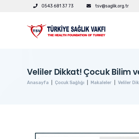
0543 681 37 73
tsv@saglik.org.tr
Veliler Dikkat! Çocuk Bilim 
Anasayfa
Çocuk Sağlığı
Makaleler
Veliler D