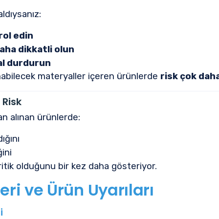
aldıysanız:
rol edin
aha dikkatli olun
al durdurun
nabilecek materyaller içeren ürünlerde
risk çok daha
 Risk
an alınan ürünlerde:
ığını
ini
itik olduğunu bir kez daha gösteriyor.
eri ve Ürün Uyarıları
i