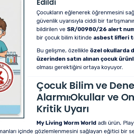
Edildi
Çocukların eğlenerek öğrenmesini sağl
güvenlik uyarısıyla ciddi bir tartışma
bildirilen ve
SR/00980/26 alert num
bir çocuk bilim kitinde
asbest lifleri 
Bu gelişme, özellikle
özel okullarda d
üzerinden satın alınan çocuk ürünl
olması gerektiğini ortaya koyuyor.
Çocuk Bilim ve Dene
Alarmı
Okullar ve Onl
❗
Kritik Uyarı
My Living Worm World
adlı ürün,
Pla
manları içinde gözlemlenmesini sağlayan eğitici bir se