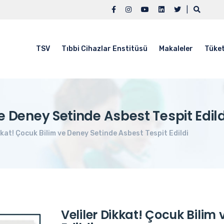
|
TSV
Tıbbi Cihazlar Enstitüsü
Makaleler
Tüket
ve Deney Setinde Asbest Tespit Edild
ikkat! Çocuk Bilim ve Deney Setinde Asbest Tespit Edildi
Veliler Dikkat! Çocuk Bilim