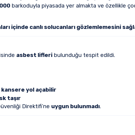
000
barkoduyla piyasada yer almakta ve özellikle ço
rı içinde canlı solucanları gözlemlemesini sağl
risinde
asbest lifleri
bulunduğu tespit edildi.
 kansere yol açabilir
sk taşır
venliği Direktifi’ne
uygun bulunmadı
.