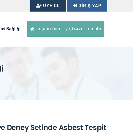
ÜYE OL
GIRIŞ YAP
ici Sağlığı
TEŞEKKÜR ET / ŞİKAYET BİLDİR
i
 ve Deney Setinde Asbest Tespit