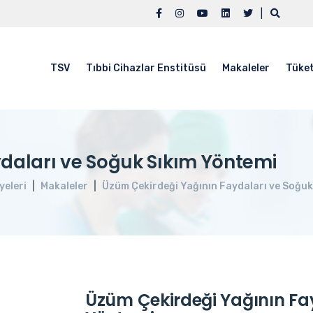
|
TSV
Tıbbi Cihazlar Enstitüsü
Makaleler
Tüket
daları ve Soğuk Sıkım Yöntemi
yeleri
Makaleler
Üzüm Çekirdeği Yağının Faydaları ve Soğuk
Üzüm Çekirdeği Yağının Fa