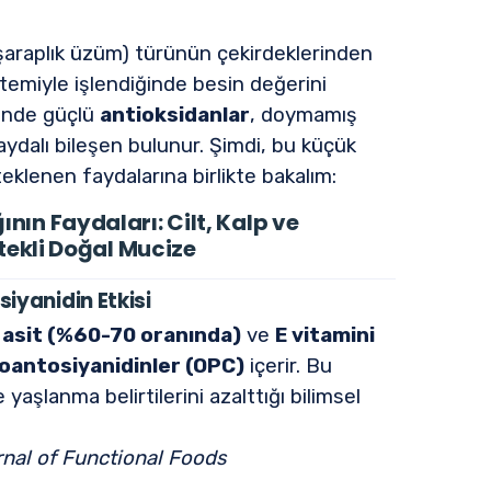
araplık üzüm) türünün çekirdeklerinden
emiyle işlendiğinde besin değerini
ğinde güçlü
antioksidanlar
, doymamış
aydalı bileşen bulunur. Şimdi, bu küçük
teklenen faydalarına birlikte bakalım:
ın Faydaları: Cilt, Kalp ve
stekli Doğal Mucize
siyanidin Etkisi
k asit (%60-70 oranında)
ve
E vitamini
oantosiyanidinler (OPC)
içerir. Bu
ve yaşlanma belirtilerini azalttığı bilimsel
nal of Functional Foods