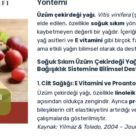
Yöntemi
Üzüm çekirdeği yağı
,
Vitis vinifera
(ş
elde edilen, özellikle
soğuk sıkım
yönt
kaybetmeyen değerli bir yağdır. İçeri
yağ asitleri ve
E vitamini
gibi birçok f
ama etkili yağın bilimsel olarak da des
Soğuk Sıkım Üzüm Çekirdeği Yağın
Bağışıklık Sistemine Bilimsel De
1.
Cilt Sağlığı: E Vitamini ve Proanto
Üzüm çekirdeği yağı, özellikle
linolei
açısından oldukça zengindir. Ayrıca
pr
bileşiklerin cilt elastikiyetini artırdığı 
çalışmalarda gösterilmiştir.
Kaynak: Yilmaz & Toledo, 2004 – Jour