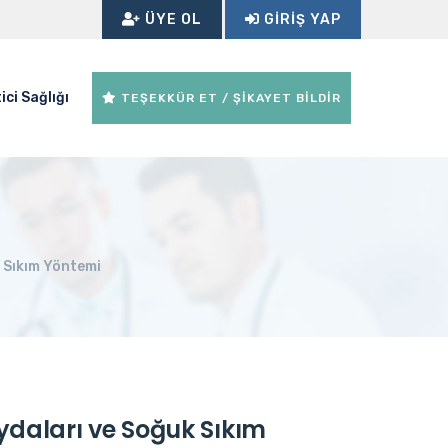
ÜYE OL
GIRIŞ YAP
ici Sağlığı
TEŞEKKÜR ET / ŞİKAYET BİLDİR
 Sıkım Yöntemi
ydaları ve Soğuk Sıkım