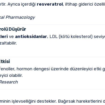
ir. Ayrıca içerdiği
resveratrol
, iltihap giderici özel
ical Pharmacology
rolü Düşürür
leri
ve
antioksidanlar
, LDL (kötü kolesterol) seviy
altabilir.
tkisi
enoller, hormon dengesi üzerinde düzenleyici etki gös
ci olabilir.
 Research
minin işlevselliğini destekler. Bağırsak hareketlerini 