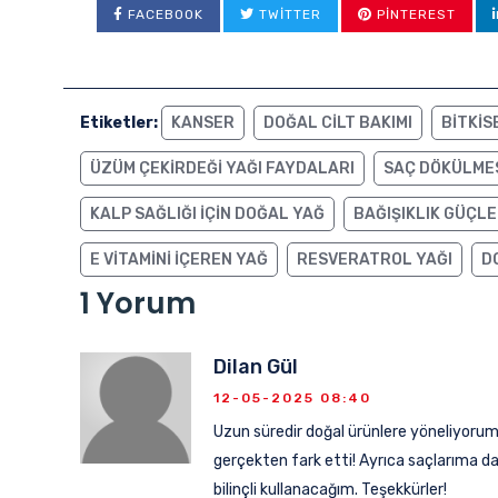
FACEBOOK
TWITTER
PINTEREST
Etiketler:
KANSER
DOĞAL CILT BAKIMI
BITKIS
ÜZÜM ÇEKIRDEĞI YAĞI FAYDALARI
SAÇ DÖKÜLME
KALP SAĞLIĞI IÇIN DOĞAL YAĞ
BAĞIŞIKLIK GÜÇLE
E VITAMINI IÇEREN YAĞ
RESVERATROL YAĞI
D
1 Yorum
Dilan Gül
12-05-2025 08:40
Uzun süredir doğal ürünlere yöneliyorum 
gerçekten fark etti! Ayrıca saçlarıma d
bilinçli kullanacağım. Teşekkürler!