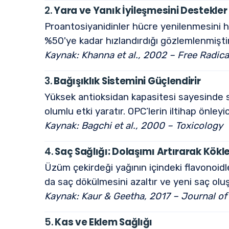
2.
Yara ve Yanık İyileşmesini Destekler
Proantosiyanidinler hücre yenilenmesini hı
%50'ye kadar hızlandırdığı gözlemlenmiştir
Kaynak: Khanna et al., 2002 – Free Radic
3.
Bağışıklık Sistemini Güçlendirir
Yüksek antioksidan kapasitesi sayesinde s
olumlu etki yaratır. OPC’lerin iltihap önleyic
Kaynak: Bagchi et al., 2000 – Toxicology
4.
Saç Sağlığı: Dolaşımı Artırarak Kökle
Üzüm çekirdeği yağının içindeki flavonoidle
da saç dökülmesini azaltır ve yeni saç ol
Kaynak: Kaur & Geetha, 2017 – Journal o
5.
Kas ve Eklem Sağlığı