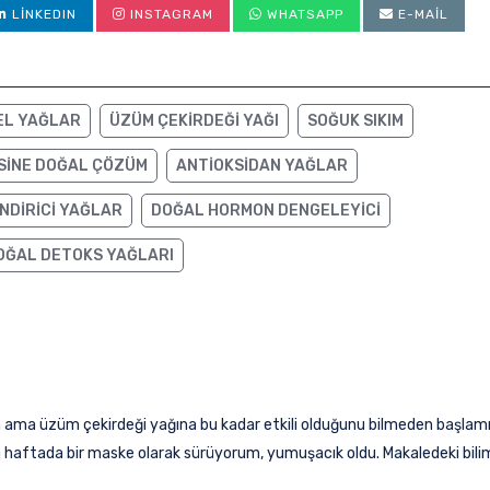
LINKEDIN
INSTAGRAM
WHATSAPP
E-MAIL
EL YAĞLAR
ÜZÜM ÇEKIRDEĞI YAĞI
SOĞUK SIKIM
SINE DOĞAL ÇÖZÜM
ANTIOKSIDAN YAĞLAR
NDIRICI YAĞLAR
DOĞAL HORMON DENGELEYICI
OĞAL DETOKS YAĞLARI
ama üzüm çekirdeği yağına bu kadar etkili olduğunu bilmeden başlamıştı
a haftada bir maske olarak sürüyorum, yumuşacık oldu. Makaledeki bilim