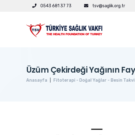
0543 681 37 73
tsv@saglik.org.tr
Üzüm Çekirdeği Yağının Fay
Anasayfa
Fitoterapi - Doğal Yağlar - Besin Takvi