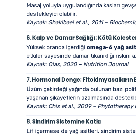
Masaj yoluyla uygulandığında kasları gevşet
destekleyici olabilir.
Kaynak: Shakibaei et al., 2011 – Biochem
6.
Kalp ve Damar Sağlığı: Kötü Koleste
Yüksek oranda içerdiği
omega-6 yağ asit
etkiler sayesinde damar tıkanıklığı riskini az
Kaynak: Olas, 2020 – Nutrition Journal
7.
Hormonal Denge: Fitokimyasalların E
Üzüm çekirdeği yağında bulunan bazı polif
yaşanan şikayetlerin azalmasında destekleyi
Kaynak: Chis et al., 2009 – Phytotherapy
8.
Sindirim Sistemine Katkı
Lif içermese de yağ asitleri, sindirim siste