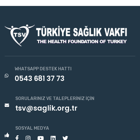
WHATSAPP DESTEK HATTI
0543 681 37 73
SORULARINIZ VE TALEPLERINIZ İÇIN
tsv@saglik.org.tr
SOSYAL MEDYA