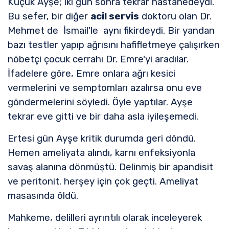
Küçük Ayşe; iki gün sonra tekrar hastanedeydi.
Bu sefer, bir diğer
acil servis
doktoru olan Dr.
Mehmet de İsmail'le aynı fikirdeydi. Bir yandan
bazı testler yapıp ağrısını hafifletmeye çalışırken
nöbetçi çocuk cerrahı Dr. Emre'yi aradılar.
İfadelere göre, Emre onlara ağrı kesici
vermelerini ve semptomları azalırsa onu eve
göndermelerini söyledi. Öyle yaptılar. Ayşe
tekrar eve gitti ve bir daha asla iyileşemedi.
Ertesi gün Ayşe kritik durumda geri döndü.
Hemen ameliyata alındı, karnı enfeksiyonla
savaş alanına dönmüştü. Delinmiş bir apandisit
ve peritonit. herşey için çok geçti. Ameliyat
masasında öldü.
Mahkeme, delilleri ayrıntılı olarak inceleyerek