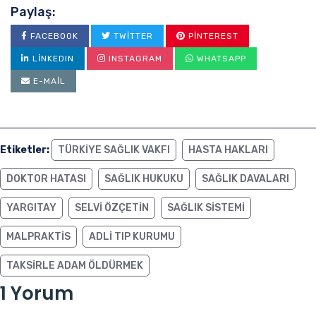
Paylaş:
FACEBOOK
TWITTER
PINTEREST
LINKEDIN
INSTAGRAM
WHATSAPP
E-MAIL
Etiketler:
TÜRKIYE SAĞLIK VAKFI
HASTA HAKLARI
DOKTOR HATASI
SAĞLIK HUKUKU
SAĞLIK DAVALARI
YARGITAY
SELVI ÖZÇETIN
SAĞLIK SISTEMI
MALPRAKTIS
ADLI TIP KURUMU
TAKSIRLE ADAM ÖLDÜRMEK
1 Yorum