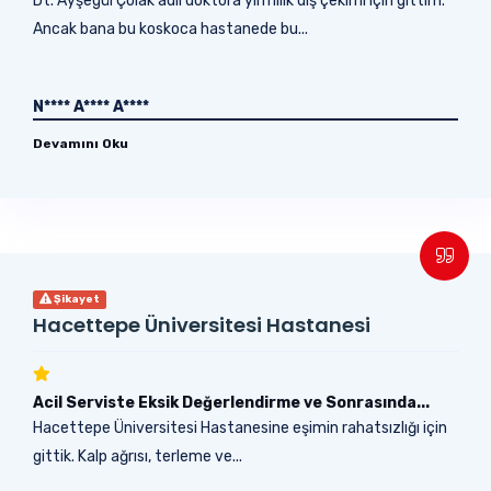
Dt. Ayşegül Çolak adlı doktora yirmilik diş çekimi için gittim.
Ancak bana bu koskoca hastanede bu...
N**** A**** A****
Devamını Oku
Şikayet
Hacettepe Üniversitesi Hastanesi
Acil Serviste Eksik Değerlendirme ve Sonrasında...
Hacettepe Üniversitesi Hastanesine eşimin rahatsızlığı için
gittik. Kalp ağrısı, terleme ve...