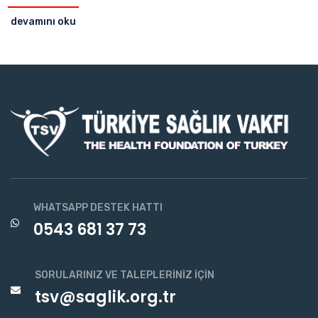
devamını oku
WHATSAPP DESTEK HATTI
0543 681 37 73
SORULARINIZ VE TALEPLERINIZ İÇIN
tsv@saglik.org.tr