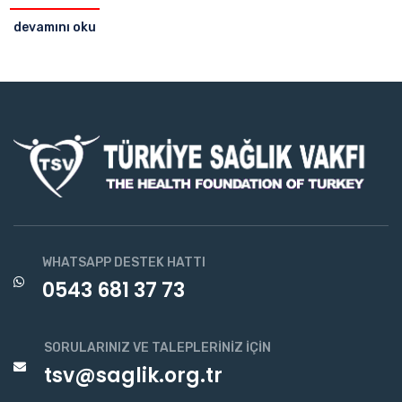
devamını oku
WHATSAPP DESTEK HATTI
0543 681 37 73
SORULARINIZ VE TALEPLERINIZ İÇIN
tsv@saglik.org.tr