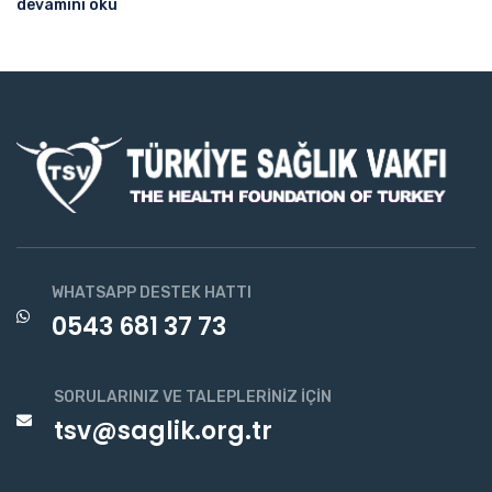
devamını oku
WHATSAPP DESTEK HATTI
0543 681 37 73
SORULARINIZ VE TALEPLERINIZ İÇIN
tsv@saglik.org.tr