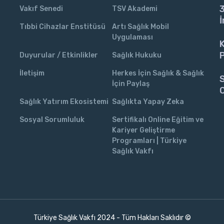
3
Vakıf Senedi
TSV Akademi
İ
Tıbbi Cihazlar Enstitüsü
Artı Sağlık Mobil
Uygulaması
K
P
Duyurular / Etkinlikler
Sağlık Hukuku
İletişim
Herkes İçin Sağlık & Sağlık
S
İçin Paylaş
C
Sağlık Yatırım Ekosistemi
Sağlıkta Yapay Zeka
Sosyal Sorumluluk
Sertifikalı Online Eğitim ve
Kariyer Geliştirme
Programları | Türkiye
Sağlık Vakfı
Türkiye Sağlık Vakfı 2024 - Tüm Hakları Saklıdır ©