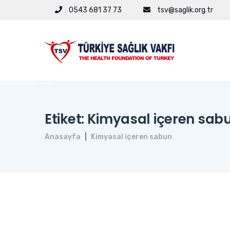
0543 681 37 73
tsv@saglik.org.tr
Etiket: Kimyasal içeren sab
Anasayfa
Kimyasal içeren sabun