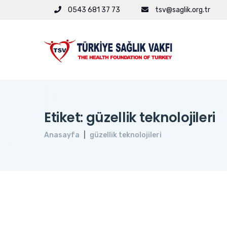
0543 681 37 73
tsv@saglik.org.tr
Etiket: güzellik teknolojileri
Anasayfa
güzellik teknolojileri