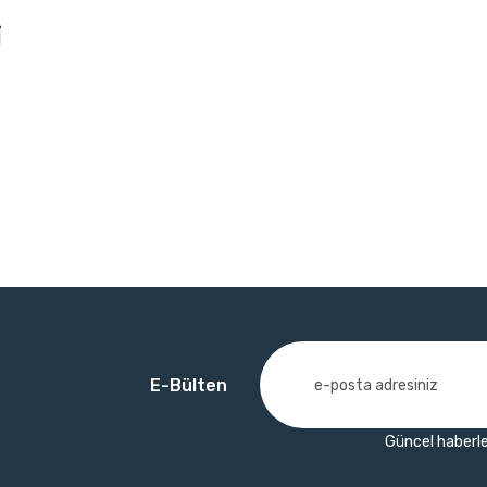
i
E-Bülten
Güncel haberle