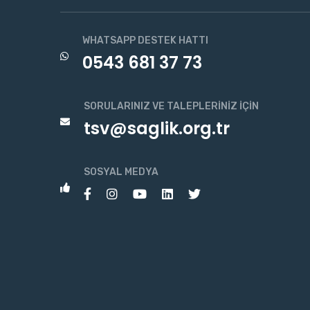
WHATSAPP DESTEK HATTI
0543 681 37 73
SORULARINIZ VE TALEPLERINIZ İÇIN
tsv@saglik.org.tr
SOSYAL MEDYA