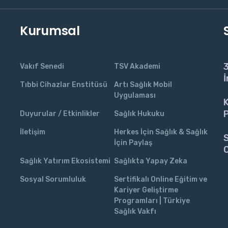
Kurumsal
3
Vakıf Senedi
TSV Akademi
İ
Tıbbi Cihazlar Enstitüsü
Artı Sağlık Mobil
Uygulaması
K
P
Duyurular / Etkinlikler
Sağlık Hukuku
İletişim
Herkes İçin Sağlık & Sağlık
S
İçin Paylaş
C
Sağlık Yatırım Ekosistemi
Sağlıkta Yapay Zeka
Sosyal Sorumluluk
Sertifikalı Online Eğitim ve
Kariyer Geliştirme
Programları | Türkiye
Sağlık Vakfı