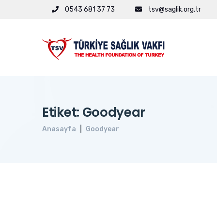
0543 681 37 73
tsv@saglik.org.tr
Etiket: Goodyear
Anasayfa
Goodyear