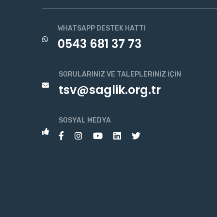
WHATSAPP DESTEK HATTI
0543 681 37 73
SORULARINIZ VE TALEPLERINIZ İÇIN
tsv@saglik.org.tr
SOSYAL MEDYA