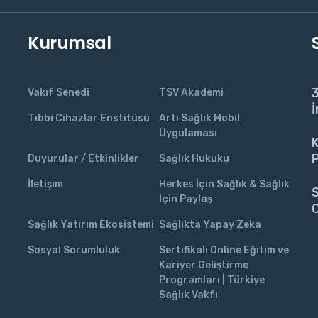
Kurumsal
3
Vakıf Senedi
TSV Akademi
İ
Tıbbi Cihazlar Enstitüsü
Artı Sağlık Mobil
Uygulaması
K
P
Duyurular / Etkinlikler
Sağlık Hukuku
İletişim
Herkes İçin Sağlık & Sağlık
S
İçin Paylaş
C
Sağlık Yatırım Ekosistemi
Sağlıkta Yapay Zeka
Sosyal Sorumluluk
Sertifikalı Online Eğitim ve
Kariyer Geliştirme
Programları | Türkiye
Sağlık Vakfı