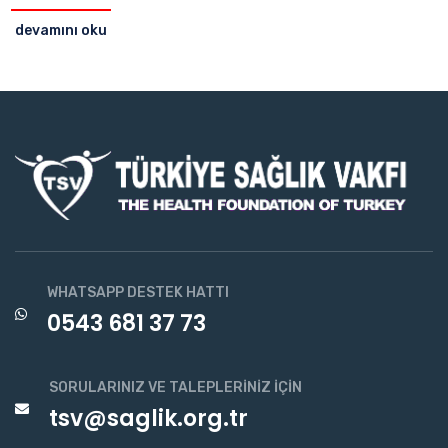
devamını oku
WHATSAPP DESTEK HATTI
0543 681 37 73
SORULARINIZ VE TALEPLERINIZ İÇIN
tsv@saglik.org.tr