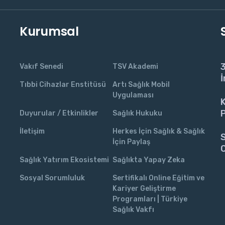
Kurumsal
3
Vakıf Senedi
TSV Akademi
İ
Tıbbi Cihazlar Enstitüsü
Artı Sağlık Mobil
Uygulaması
K
P
Duyurular / Etkinlikler
Sağlık Hukuku
İletişim
Herkes İçin Sağlık & Sağlık
S
İçin Paylaş
C
Sağlık Yatırım Ekosistemi
Sağlıkta Yapay Zeka
Sosyal Sorumluluk
Sertifikalı Online Eğitim ve
Kariyer Geliştirme
Programları | Türkiye
Sağlık Vakfı