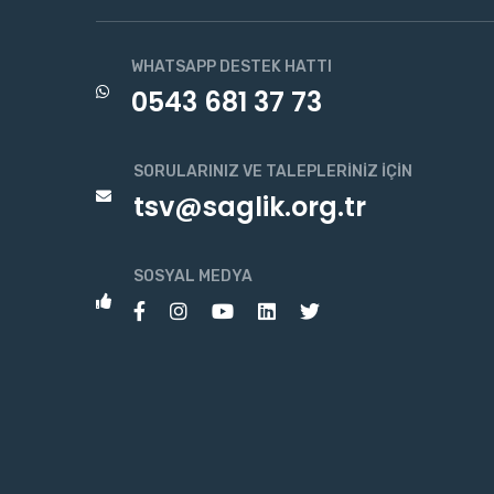
WHATSAPP DESTEK HATTI
0543 681 37 73
SORULARINIZ VE TALEPLERINIZ İÇIN
tsv@saglik.org.tr
SOSYAL MEDYA