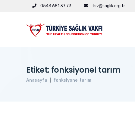
0543 681 37 73
tsv@saglik.org.tr
Etiket: fonksiyonel tarım
Anasayfa
fonksiyonel tarım