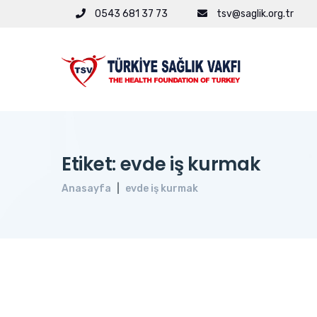
0543 681 37 73
tsv@saglik.org.tr
Etiket: evde iş kurmak
Anasayfa
evde iş kurmak