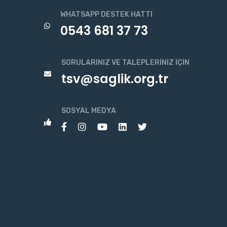
WHATSAPP DESTEK HATTI
0543 681 37 73
SORULARINIZ VE TALEPLERINIZ İÇIN
tsv@saglik.org.tr
SOSYAL MEDYA