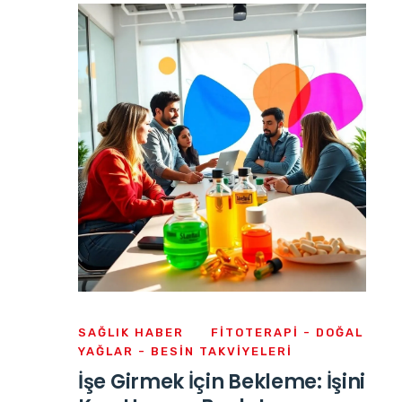
SAĞLIK HABER
FITOTERAPI - DOĞAL
YAĞLAR - BESIN TAKVIYELERI
İşe Girmek İçin Bekleme: İşini