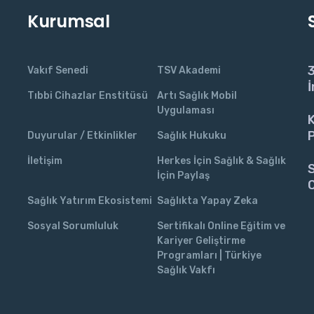
Kurumsal
3
Vakıf Senedi
TSV Akademi
İ
Tıbbi Cihazlar Enstitüsü
Artı Sağlık Mobil
Uygulaması
K
P
Duyurular / Etkinlikler
Sağlık Hukuku
İletişim
Herkes İçin Sağlık & Sağlık
S
İçin Paylaş
C
Sağlık Yatırım Ekosistemi
Sağlıkta Yapay Zeka
Sosyal Sorumluluk
Sertifikalı Online Eğitim ve
Kariyer Geliştirme
Programları | Türkiye
Sağlık Vakfı