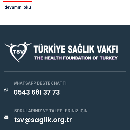
devamını oku
WHATSAPP DESTEK HATTI
0543 681 37 73
SORULARINIZ VE TALEPLERINIZ İÇIN
tsv@saglik.org.tr