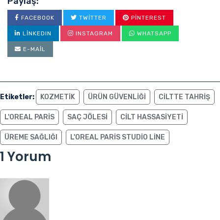
Paylaş:
FACEBOOK
TWITTER
PINTEREST
LINKEDIN
INSTAGRAM
WHATSAPP
E-MAIL
Etiketler:
KOZMETIK
ÜRÜN GÜVENLIĞI
CILTTE TAHRIŞ
L'OREAL PARIS
SAÇ JÖLESI
CILT HASSASIYETI
ÜREME SAĞLIĞI
L'OREAL PARIS STUDIO LINE
1 Yorum