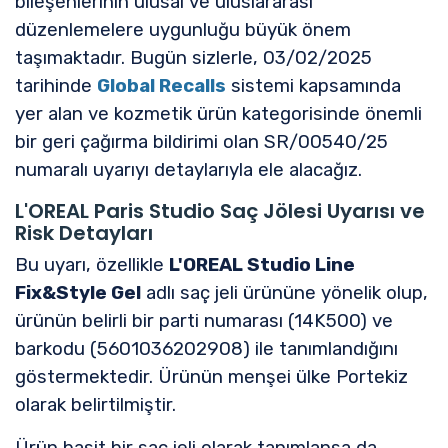
bileşenlerinin ulusal ve uluslararası
düzenlemelere uygunluğu büyük önem
taşımaktadır. Bugün sizlerle, 03/02/2025
tarihinde
Global Recalls
sistemi kapsamında
yer alan ve kozmetik ürün kategorisinde önemli
bir geri çağırma bildirimi olan SR/00540/25
numaralı uyarıyı detaylarıyla ele alacağız.
L'OREAL Paris Studio Saç Jölesi Uyarısı ve
Risk Detayları
Bu uyarı, özellikle
L'OREAL Studio Line
Fix&Style Gel
adlı saç jeli ürününe yönelik olup,
ürünün belirli bir parti numarası (14K500) ve
barkodu (5601036202908) ile tanımlandığını
göstermektedir. Ürünün menşei ülke Portekiz
olarak belirtilmiştir.
Ürün basit bir saç jeli olarak tanımlansa da,