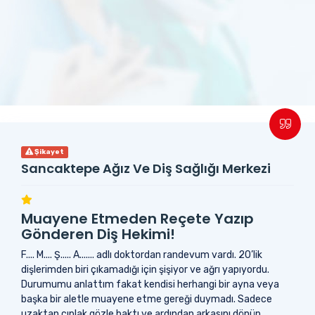
Şikayet
Sancaktepe Ağız Ve Diş Sağlığı Merkezi
Muayene Etmeden Reçete Yazıp
Gönderen Diş Hekimi!
F.... M.... Ş..... A....... adlı doktordan randevum vardı. 20’lik
dişlerimden biri çıkamadığı için şişiyor ve ağrı yapıyordu.
Durumumu anlattım fakat kendisi herhangi bir ayna veya
başka bir aletle muayene etme gereği duymadı. Sadece
uzaktan çıplak gözle baktı ve ardından arkasını dönüp