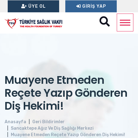
ÜYE OL
GIRIŞ YAP
Muayene Etmeden
Reçete Yazıp Gönderen
Diş Hekimi!
Anasayfa
Geri Bildirimler
Sancaktepe Ağız Ve Diş Sağlığı Merkezi
Muayene Etmeden Reçete Yazıp Gönderen Diş Hekimi!