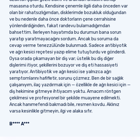
masasına oturdu. Kendisine çenemle ilgili daha önceden var
olan bir rahatsızlığımdan, disklerimde bozukluk olduğundan
ve bu nedenle daha önce doktorların çene cerrahisine
yönlendirdiğinden, fakat randevu bulamadığımdan
bahsettim. İlerleyen hayatımda bu durumun bana sorun
yaratıp yaratmayacağını sordum. Ancak bu soruma da
cevap verme tenezzülünde bulunmadı. Sadece antibiyotik
ve ağrı kesici reçetesi yazıp elime tutuşturdu ve gönderdi.
Oysa orada çıkamayan bir diş var; üstelik bu diş diğer
dişlerimi itiyor, şekillerini bozuyor ve diş eti hassasiyeti
yaratıyor. Antibiyotik ve ağrı kesici ise yalnızca ağrı
semptomlarını hafifletir, sorunu çözmez. Ben de bir sağlık
çalışanıyım, ilaç yazdırmak için — özellikle de ağrı kesici için —
diş hekimine gitmeye ihtiyacım yoktu. Amacım röntgen
çekilmesi ve profesyonel bir şekilde muayene edilmekti.
Ancak hanımefendi bakmadı bile, resmen kovdu. Aklınız
varsa kesinlikle gitmeyin, ilgi ve alaka sıfır.
B**** A***