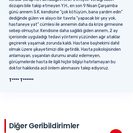
dozajını bile takip etmeyen Y.H., en son 9 Nisan Çarşamba
günü annem S.K. kendisine "çok kötüyüm, bana yardım edin"
dediğinde gülen ve alaycı bir tavırla "yapacak bir şey yok,
hastaneye yat" cümlesi ile annemin daha da krize girmesine
sebep olmuştur. Kendisine daha sağlıklı giden annem, 2 ay
içerisinde uyguladığı tedavi yöntemi yüzünden ağır ataklar
geçirerek yaşamak zorunda kaldı. Hastane başhekimi dahil
olmak üzere şikayetimizi dile getirdik. Hasta psikolojisinden
anlamayan, yaşanılan durumu analiz edemeyen,
görüşmelerde hasta ile ilgili hiçbir bilgiyi hatırlamayan bu
doktor hakkında acil önlem alınmasını talep ediyoruz.
T**** T******
Diğer Geribildirimler