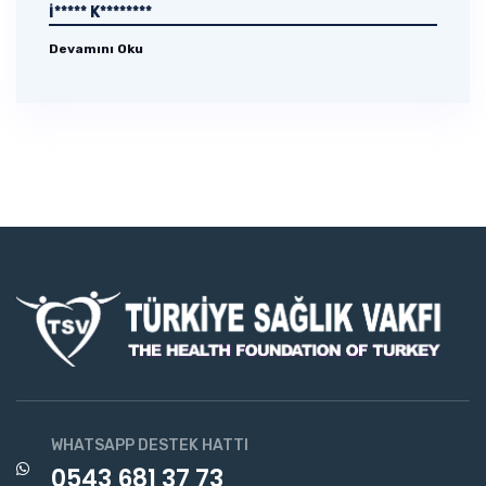
İ***** K********
Devamını Oku
WHATSAPP DESTEK HATTI
0543 681 37 73