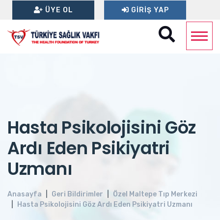
ÜYE OL
GIRIŞ YAP
Hasta Psikolojisini Göz
Ardı Eden Psikiyatri
Uzmanı
Anasayfa
Geri Bildirimler
Özel Maltepe Tıp Merkezi
Hasta Psikolojisini Göz Ardı Eden Psikiyatri Uzmanı