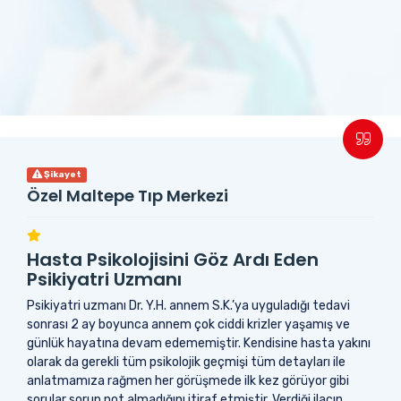
Şikayet
Özel Maltepe Tıp Merkezi
Hasta Psikolojisini Göz Ardı Eden
Psikiyatri Uzmanı
Psikiyatri uzmanı Dr. Y.H. annem S.K.’ya uyguladığı tedavi
sonrası 2 ay boyunca annem çok ciddi krizler yaşamış ve
günlük hayatına devam edememiştir. Kendisine hasta yakını
olarak da gerekli tüm psikolojik geçmişi tüm detayları ile
anlatmamıza rağmen her görüşmede ilk kez görüyor gibi
sorular sorup not almadığını itiraf etmiştir. Verdiği ilacın