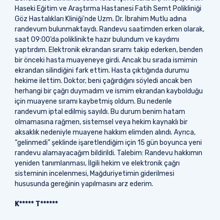
Haseki Eğitim ve Araştırma Hastanesi Fatih Semt Polikliniği
Göz Hastalıkları Kliniği’nde Uzm. Dr. İbrahim Mutlu adına
randevum bulunmaktaydı. Randevu saatimden erken olarak,
saat 09:00’da poliklinikte hazır bulundum ve kaydımı
yaptırdım. Elektronik ekrandan sıramı takip ederken, benden
bir önceki hasta muayeneye girdi. Ancak bu sırada ismimin
ekrandan silindiğini fark ettim. Hasta çıktığında durumu
hekime ilettim. Doktor, beni çağırdığını söyledi ancak ben
herhangi bir çağrı duymadım ve ismim ekrandan kaybolduğu
için muayene sıramı kaybetmiş oldum. Bu nedenle
randevum iptal edilmiş sayıldı. Bu durum benim hatam
olmamasına rağmen, sistemsel veya hekim kaynaklı bir
aksaklık nedeniyle muayene hakkım elimden alındı. Ayrıca,
“gelinmedi” şeklinde işaretlendiğim için 15 gün boyunca yeni
randevu alamayacağım bildirildi. Talebim: Randevu hakkımın
yeniden tanımlanması, İlgili hekim ve elektronik çağrı
sisteminin incelenmesi, Mağduriyetimin giderilmesi
hususunda gereğinin yapılmasını arz ederim.
K***** T******