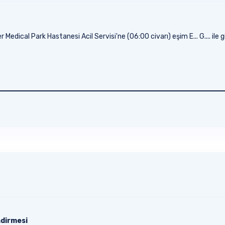
dical Park Hastanesi Acil Servisi'ne (06:00 civarı) eşim E... G.... ile gir
ndirmesi