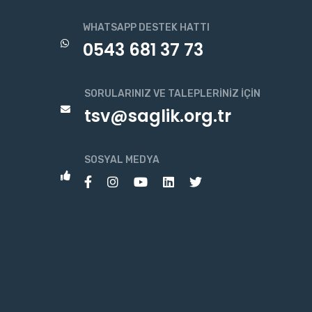
WHATSAPP DESTEK HATTI
0543 681 37 73
SORULARINIZ VE TALEPLERINIZ İÇIN
tsv@saglik.org.tr
SOSYAL MEDYA