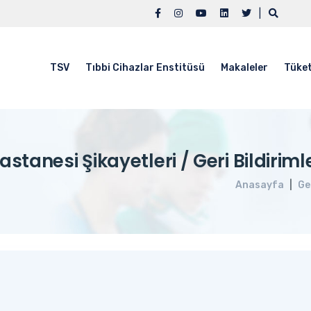
|
TSV
Tıbbi Cihazlar Enstitüsü
Makaleler
Tüket
tanesi Şikayetleri / Geri Bildirimler
Anasayfa
Ge