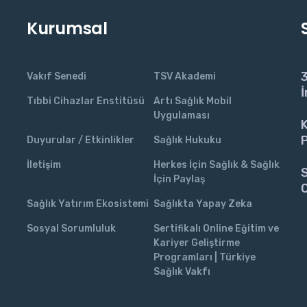
Kurumsal
3
Vakıf Senedi
TSV Akademi
İ
Tıbbi Cihazlar Enstitüsü
Artı Sağlık Mobil
Uygulaması
K
P
Duyurular / Etkinlikler
Sağlık Hukuku
İletişim
Herkes İçin Sağlık & Sağlık
S
İçin Paylaş
C
Sağlık Yatırım Ekosistemi
Sağlıkta Yapay Zeka
Sosyal Sorumluluk
Sertifikalı Online Eğitim ve
Kariyer Geliştirme
Programları | Türkiye
Sağlık Vakfı