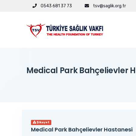
0543 681 37 73
tsv@saglik.org.tr
Medical Park Bahçelievler Has
Şikayet
Medical Park Bahçelievler Hastanesi