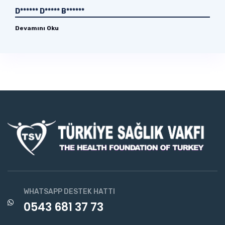
D****** D***** B******
Devamını Oku
WHATSAPP DESTEK HATTI
0543 681 37 73