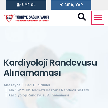
ÜYE OL
GIRIŞ YAP
Kardiyoloji Randevusu
Alınamaması
Anasayfa
Geri Bildirimler
Alo 182 MHRS Merkezi Hastane Randevu Sistemi
Kardiyoloji Randevusu Alınamaması