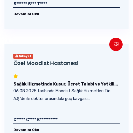
S****** S*** T****
Devamını Oku
Şikayet
Özel Moodist Hastanesi
Sağlık Hizmetinde Kusur, Ücret Talebi ve Yetkili...
06.08.2025 tarihinde Moodist Sağlık Hizmetleri Tic.
A.Ş.’de iki doktor arasındaki güç kavgası...
C***** C**** K**********
Devamını Oku