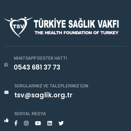
WHATSAPP DESTEK HATTI
0543 681 37 73
SORULARINIZ VE TALEPLERINIZ İÇIN
tsv@saglik.org.tr
SOSYAL MEDYA